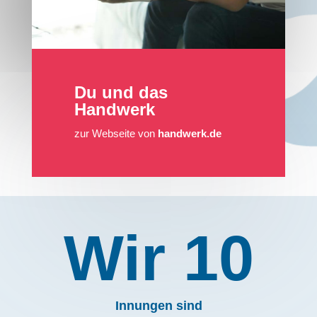
Du und das
Handwerk
zur Webseite von
handwerk.de
Wir 10
Innungen sind