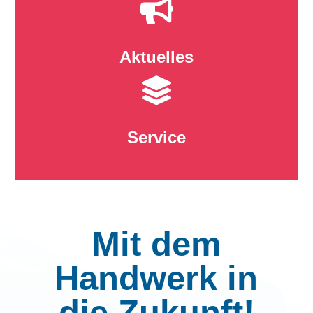

Aktuelles

Service
Mit dem
Handwerk in
die Zukunft!